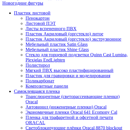
Новогодние фигуры
Пластик листовой
Пенокартон
Листовой ПЭТ
Листы вспененного ПВХ
Пластик Акриловый (оргстекло) литое
Пластик Акриловый (оргстекло) экструзионное
Мебельный пластик Satin Glass
Мебельный пластик Shine Glass
Стекло для торцевой подсветки Quinn Cast Lumina,
Plexiglas EndLighten
Полистирол
Мягкий ПВХ высоко пластифицированный
Пластик для гравировки и моделирования
Поликарбонат
Композитные панели
Самоклеящаяся пленка
Транслюцентные (светорассеивающие пленки)
Oracal
Автовинил (инженерные пленки) Oracal
Экономичные пленки Oracal 641 Ecomony Cal
Пленка для трафаретной и офсетной печати
ORACAL
Светоблокирующие плёнки Oracal 8870 blockout