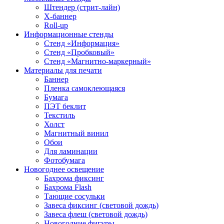
Штендер (стрит-лайн)
Х-баннер
Roll-up
Информационные стенды
Стенд «Информация»
Стенд «Пробковый»
Стенд «Магнитно-маркерный»
Материалы для печати
Баннер
Пленка самоклеющаяся
Бумага
ПЭТ беклит
Текстиль
Холст
Магнитный винил
Обои
Для ламинации
Фотобумага
Новогоднее освещение
Бахрома фиксинг
Бахрома Flash
Тающие сосульки
Завеса фиксинг (световой дождь)
Завеса флеш (световой дождь)
Новогодние фигуры