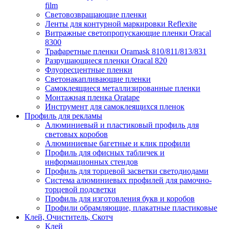
film
Световозвращающие пленки
Ленты для контурной маркировки Reflexite
Витражные светопропускающие пленки Oracal
8300
Трафаретные пленки Oramask 810/811/813/831
Разрушающиеся пленки Oracal 820
Флуоресцентные пленки
Светонакапливающие пленки
Самоклеящиеся металлизированные пленки
Монтажная пленка Oratape
Инструмент для самоклеящихся пленок
Профиль для рекламы
Алюминиевый и пластиковый профиль для
световых коробов
Алюминиевые багетные и клик профили
Профиль для офисных табличек и
информационных стендов
Профиль для торцевой засветки светодиодами
Система алюминиевых профилей для рамочно-
торцевой подсветки
Профиль для изготовления букв и коробов
Профили обрамляющие, плакатные пластиковые
Клей, Очиститель, Скотч
Клей