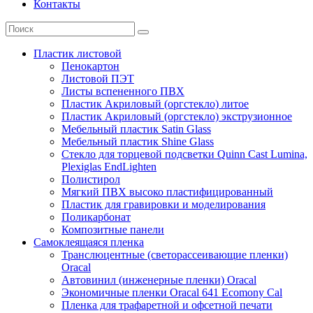
Контакты
Пластик листовой
Пенокартон
Листовой ПЭТ
Листы вспененного ПВХ
Пластик Акриловый (оргстекло) литое
Пластик Акриловый (оргстекло) экструзионное
Мебельный пластик Satin Glass
Мебельный пластик Shine Glass
Стекло для торцевой подсветки Quinn Cast Lumina,
Plexiglas EndLighten
Полистирол
Мягкий ПВХ высоко пластифицированный
Пластик для гравировки и моделирования
Поликарбонат
Композитные панели
Самоклеящаяся пленка
Транслюцентные (светорассеивающие пленки)
Oracal
Автовинил (инженерные пленки) Oracal
Экономичные пленки Oracal 641 Ecomony Cal
Пленка для трафаретной и офсетной печати