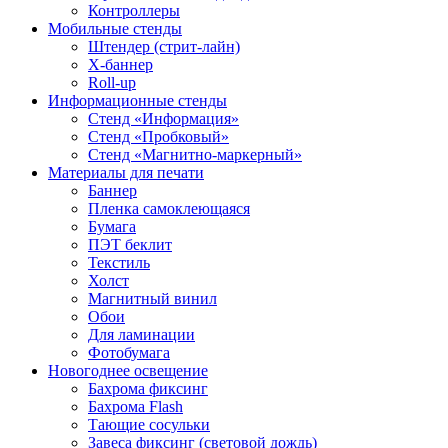
Контроллеры
Мобильные стенды
Штендер (стрит-лайн)
Х-баннер
Roll-up
Информационные стенды
Стенд «Информация»
Стенд «Пробковый»
Стенд «Магнитно-маркерный»
Материалы для печати
Баннер
Пленка самоклеющаяся
Бумага
ПЭТ беклит
Текстиль
Холст
Магнитный винил
Обои
Для ламинации
Фотобумага
Новогоднее освещение
Бахрома фиксинг
Бахрома Flash
Тающие сосульки
Завеса фиксинг (световой дождь)