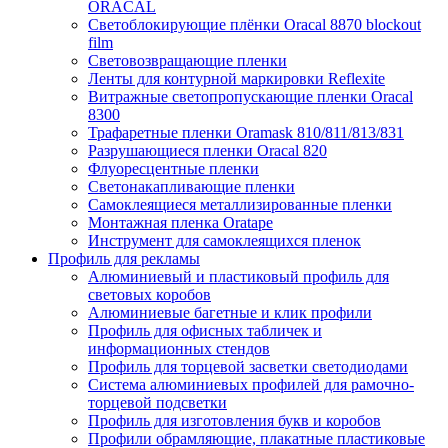
ORACAL
Светоблокирующие плёнки Oracal 8870 blockout
film
Световозвращающие пленки
Ленты для контурной маркировки Reflexite
Витражные светопропускающие пленки Oracal
8300
Трафаретные пленки Oramask 810/811/813/831
Разрушающиеся пленки Oracal 820
Флуоресцентные пленки
Светонакапливающие пленки
Самоклеящиеся металлизированные пленки
Монтажная пленка Oratape
Инструмент для самоклеящихся пленок
Профиль для рекламы
Алюминиевый и пластиковый профиль для
световых коробов
Алюминиевые багетные и клик профили
Профиль для офисных табличек и
информационных стендов
Профиль для торцевой засветки светодиодами
Система алюминиевых профилей для рамочно-
торцевой подсветки
Профиль для изготовления букв и коробов
Профили обрамляющие, плакатные пластиковые