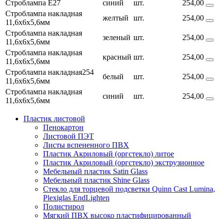
Строблампа Е27
синий
шт.
254,00
Строблампа накладная
желтый
шт.
254,00
11,6х6х5,6мм
Строблампа накладная
зеленый
шт.
254,00
11,6х6х5,6мм
Строблампа накладная
красный
шт.
254,00
11,6х6х5,6мм
Строблампа накладная254
белый
шт.
254,00
11,6х6х5,6мм
Строблампа накладная
синий
шт.
254,00
11,6х6х5,6мм
Пластик листовой
Пенокартон
Листовой ПЭТ
Листы вспененного ПВХ
Пластик Акриловый (оргстекло) литое
Пластик Акриловый (оргстекло) экструзионное
Мебельный пластик Satin Glass
Мебельный пластик Shine Glass
Стекло для торцевой подсветки Quinn Cast Lumina,
Plexiglas EndLighten
Полистирол
Мягкий ПВХ высоко пластифицированный