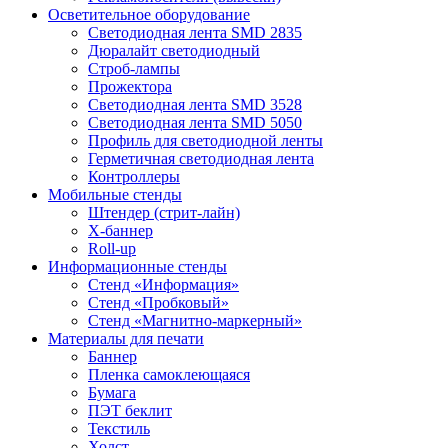
Осветительное оборудование
Светодиодная лента SMD 2835
Дюралайт светодиодный
Строб-лампы
Прожектора
Светодиодная лента SMD 3528
Светодиодная лента SMD 5050
Профиль для светодиодной ленты
Герметичная светодиодная лента
Контроллеры
Мобильные стенды
Штендер (стрит-лайн)
Х-баннер
Roll-up
Информационные стенды
Стенд «Информация»
Стенд «Пробковый»
Стенд «Магнитно-маркерный»
Материалы для печати
Баннер
Пленка самоклеющаяся
Бумага
ПЭТ беклит
Текстиль
Холст