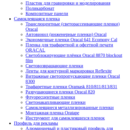
Пластик для гравировки и моделирования
Поликарбонат
Композитные панели
Самоклеящаяся пленка
Транслюцентные (светорассеивающие пленки)
Oracal
Автовинил (инженерные пленки) Oracal
Экономичные пленки Oracal 641 Ecomony Cal
Пленка для трафаретной и офсетной печати
ORACAL
Светоблокирующие плёнки Oracal 8870 blockout
film
Световозвращающие пленки
Ленты для контурной маркировки Reflexite
Витражные светопропускающие пленки Oracal
8300
Трафаретные пленки Oramask 810/811/813/831
Разрушающиеся пленки Oracal 820
Флуоресцентные пленки
Светонакапливающие пленки
Самоклеящиеся металлизированные пленки
Монтажная пленка Oratape
Инструмент для самоклеящихся пленок
Профиль для рекламы
Алюминиевый и пластиковый профиль для