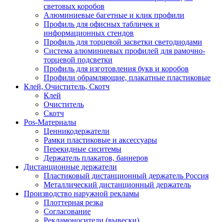
световых коробов
Алюминиевые багетные и клик профили
Профиль для офисных табличек и
информационных стендов
Профиль для торцевой засветки светодиодами
Система алюминиевых профилей для рамочно-
торцевой подсветки
Профиль для изготовления букв и коробов
Профили обрамляющие, плакатные пластиковые
Клей, Очиститель, Скотч
Клей
Очиститель
Скотч
Pos-Материалы
Ценникодержатели
Рамки пластиковые и аксессуары
Перекидные сиситемы
Держатель плакатов, баннеров
Дистанционные держатели
Пластиковый дистанционный держатель Россия
Металлический дистанционный держатель
Производство наружной рекламы
Плоттерная резка
Согласование
Рекламоносители (вывески)