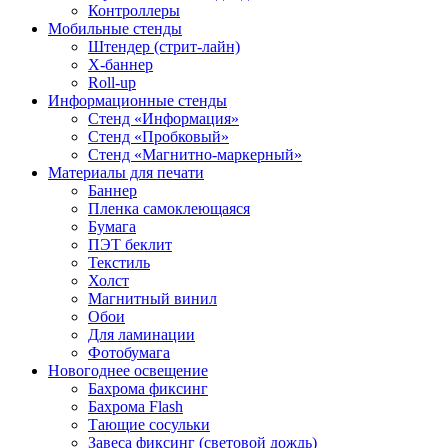
Контроллеры
Мобильные стенды
Штендер (стрит-лайн)
Х-баннер
Roll-up
Информационные стенды
Стенд «Информация»
Стенд «Пробковый»
Стенд «Магнитно-маркерный»
Материалы для печати
Баннер
Пленка самоклеющаяся
Бумага
ПЭТ беклит
Текстиль
Холст
Магнитный винил
Обои
Для ламинации
Фотобумага
Новогоднее освещение
Бахрома фиксинг
Бахрома Flash
Тающие сосульки
Завеса фиксинг (световой дождь)