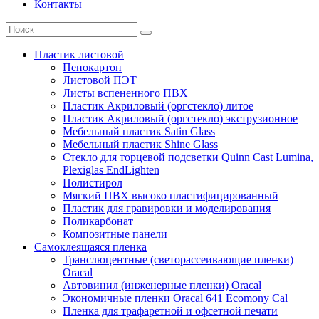
Контакты
Пластик листовой
Пенокартон
Листовой ПЭТ
Листы вспененного ПВХ
Пластик Акриловый (оргстекло) литое
Пластик Акриловый (оргстекло) экструзионное
Мебельный пластик Satin Glass
Мебельный пластик Shine Glass
Стекло для торцевой подсветки Quinn Cast Lumina,
Plexiglas EndLighten
Полистирол
Мягкий ПВХ высоко пластифицированный
Пластик для гравировки и моделирования
Поликарбонат
Композитные панели
Самоклеящаяся пленка
Транслюцентные (светорассеивающие пленки)
Oracal
Автовинил (инженерные пленки) Oracal
Экономичные пленки Oracal 641 Ecomony Cal
Пленка для трафаретной и офсетной печати