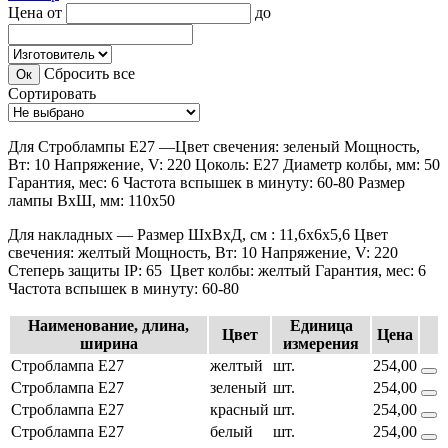
Цена
от
до
Сбросить все
Сортировать
Для Строблампы Е27 —Цвет свечения: зеленый Мощность,
Вт: 10 Напряжение, V: 220 Цоколь: Е27 Диаметр колбы, мм: 50
Гарантия, мес: 6 Частота вспышек в минуту: 60-80 Размер
лампы ВхШ, мм: 110х50
Для накладных — Размер ШхВхД, см : 11,6х6х5,6 Цвет
свечения: желтый Мощность, Вт: 10 Напряжение, V: 220
Степерь защиты IP: 65 Цвет колбы: желтый Гарантия, мес: 6
Частота вспышек в минуту: 60-80
Наименование, длина,
Единица
Цвет
Цена
ширина
измерения
Строблампа Е27
желтый
шт.
254,00
Строблампа Е27
зеленый
шт.
254,00
Строблампа Е27
красный
шт.
254,00
Строблампа Е27
белый
шт.
254,00