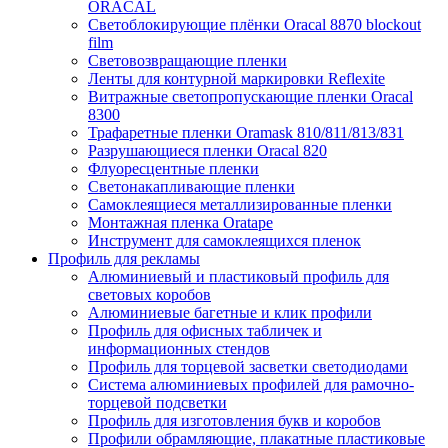
ORACAL
Светоблокирующие плёнки Oracal 8870 blockout
film
Световозвращающие пленки
Ленты для контурной маркировки Reflexite
Витражные светопропускающие пленки Oracal
8300
Трафаретные пленки Oramask 810/811/813/831
Разрушающиеся пленки Oracal 820
Флуоресцентные пленки
Светонакапливающие пленки
Самоклеящиеся металлизированные пленки
Монтажная пленка Oratape
Инструмент для самоклеящихся пленок
Профиль для рекламы
Алюминиевый и пластиковый профиль для
световых коробов
Алюминиевые багетные и клик профили
Профиль для офисных табличек и
информационных стендов
Профиль для торцевой засветки светодиодами
Система алюминиевых профилей для рамочно-
торцевой подсветки
Профиль для изготовления букв и коробов
Профили обрамляющие, плакатные пластиковые