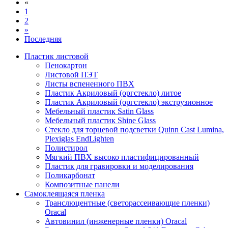
«
1
2
»
Последняя
Пластик листовой
Пенокартон
Листовой ПЭТ
Листы вспененного ПВХ
Пластик Акриловый (оргстекло) литое
Пластик Акриловый (оргстекло) экструзионное
Мебельный пластик Satin Glass
Мебельный пластик Shine Glass
Стекло для торцевой подсветки Quinn Cast Lumina,
Plexiglas EndLighten
Полистирол
Мягкий ПВХ высоко пластифицированный
Пластик для гравировки и моделирования
Поликарбонат
Композитные панели
Самоклеящаяся пленка
Транслюцентные (светорассеивающие пленки)
Oracal
Автовинил (инженерные пленки) Oracal