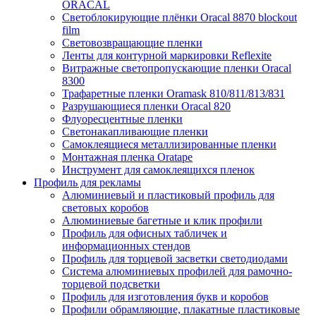
ORACAL
Светоблокирующие плёнки Oracal 8870 blockout
film
Световозвращающие пленки
Ленты для контурной маркировки Reflexite
Витражные светопропускающие пленки Oracal
8300
Трафаретные пленки Oramask 810/811/813/831
Разрушающиеся пленки Oracal 820
Флуоресцентные пленки
Светонакапливающие пленки
Самоклеящиеся металлизированные пленки
Монтажная пленка Oratape
Инструмент для самоклеящихся пленок
Профиль для рекламы
Алюминиевый и пластиковый профиль для
световых коробов
Алюминиевые багетные и клик профили
Профиль для офисных табличек и
информационных стендов
Профиль для торцевой засветки светодиодами
Система алюминиевых профилей для рамочно-
торцевой подсветки
Профиль для изготовления букв и коробов
Профили обрамляющие, плакатные пластиковые