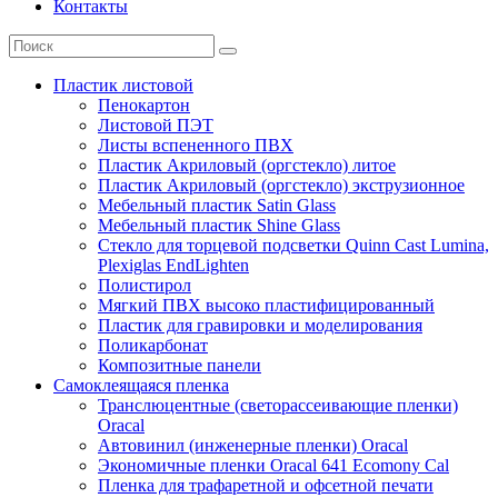
Контакты
Пластик листовой
Пенокартон
Листовой ПЭТ
Листы вспененного ПВХ
Пластик Акриловый (оргстекло) литое
Пластик Акриловый (оргстекло) экструзионное
Мебельный пластик Satin Glass
Мебельный пластик Shine Glass
Стекло для торцевой подсветки Quinn Cast Lumina,
Plexiglas EndLighten
Полистирол
Мягкий ПВХ высоко пластифицированный
Пластик для гравировки и моделирования
Поликарбонат
Композитные панели
Самоклеящаяся пленка
Транслюцентные (светорассеивающие пленки)
Oracal
Автовинил (инженерные пленки) Oracal
Экономичные пленки Oracal 641 Ecomony Cal
Пленка для трафаретной и офсетной печати