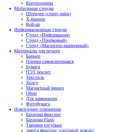
Контроллеры
Мобильные стенды
Штендер (стрит-лайн)
Х-баннер
Roll-up
Информационные стенды
Стенд «Информация»
Стенд «Пробковый»
Стенд «Магнитно-маркерный»
Материалы для печати
Баннер
Пленка самоклеющаяся
Бумага
ПЭТ беклит
Текстиль
Холст
Магнитный винил
Обои
Для ламинации
Фотобумага
Новогоднее освещение
Бахрома фиксинг
Бахрома Flash
Тающие сосульки
Завеса фиксинг (световой дождь)