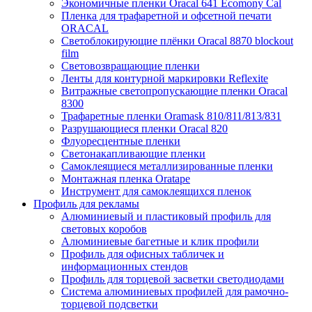
Экономичные пленки Oracal 641 Ecomony Cal
Пленка для трафаретной и офсетной печати
ORACAL
Светоблокирующие плёнки Oracal 8870 blockout
film
Световозвращающие пленки
Ленты для контурной маркировки Reflexite
Витражные светопропускающие пленки Oracal
8300
Трафаретные пленки Oramask 810/811/813/831
Разрушающиеся пленки Oracal 820
Флуоресцентные пленки
Светонакапливающие пленки
Самоклеящиеся металлизированные пленки
Монтажная пленка Oratape
Инструмент для самоклеящихся пленок
Профиль для рекламы
Алюминиевый и пластиковый профиль для
световых коробов
Алюминиевые багетные и клик профили
Профиль для офисных табличек и
информационных стендов
Профиль для торцевой засветки светодиодами
Система алюминиевых профилей для рамочно-
торцевой подсветки