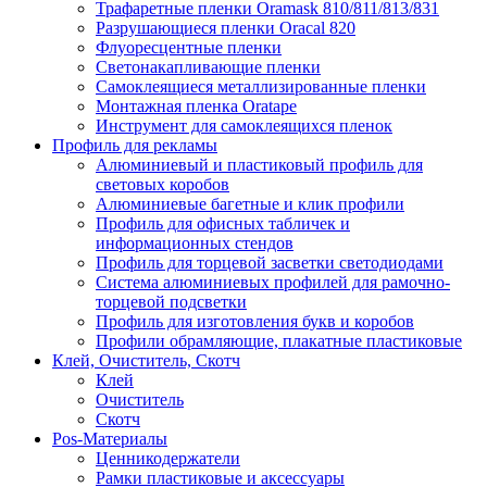
Трафаретные пленки Oramask 810/811/813/831
Разрушающиеся пленки Oracal 820
Флуоресцентные пленки
Светонакапливающие пленки
Самоклеящиеся металлизированные пленки
Монтажная пленка Oratape
Инструмент для самоклеящихся пленок
Профиль для рекламы
Алюминиевый и пластиковый профиль для
световых коробов
Алюминиевые багетные и клик профили
Профиль для офисных табличек и
информационных стендов
Профиль для торцевой засветки светодиодами
Система алюминиевых профилей для рамочно-
торцевой подсветки
Профиль для изготовления букв и коробов
Профили обрамляющие, плакатные пластиковые
Клей, Очиститель, Скотч
Клей
Очиститель
Скотч
Pos-Материалы
Ценникодержатели
Рамки пластиковые и аксессуары