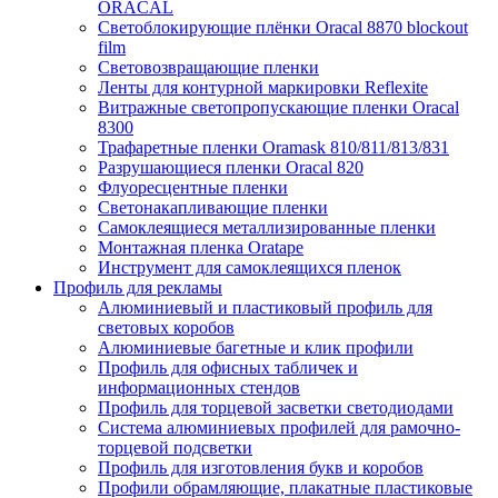
ORACAL
Светоблокирующие плёнки Oracal 8870 blockout
film
Световозвращающие пленки
Ленты для контурной маркировки Reflexite
Витражные светопропускающие пленки Oracal
8300
Трафаретные пленки Oramask 810/811/813/831
Разрушающиеся пленки Oracal 820
Флуоресцентные пленки
Светонакапливающие пленки
Самоклеящиеся металлизированные пленки
Монтажная пленка Oratape
Инструмент для самоклеящихся пленок
Профиль для рекламы
Алюминиевый и пластиковый профиль для
световых коробов
Алюминиевые багетные и клик профили
Профиль для офисных табличек и
информационных стендов
Профиль для торцевой засветки светодиодами
Система алюминиевых профилей для рамочно-
торцевой подсветки
Профиль для изготовления букв и коробов
Профили обрамляющие, плакатные пластиковые