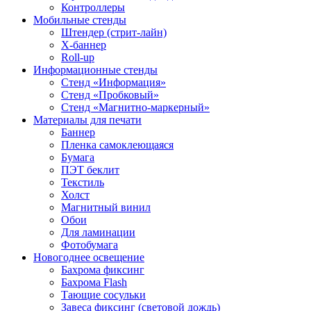
Контроллеры
Мобильные стенды
Штендер (стрит-лайн)
Х-баннер
Roll-up
Информационные стенды
Стенд «Информация»
Стенд «Пробковый»
Стенд «Магнитно-маркерный»
Материалы для печати
Баннер
Пленка самоклеющаяся
Бумага
ПЭТ беклит
Текстиль
Холст
Магнитный винил
Обои
Для ламинации
Фотобумага
Новогоднее освещение
Бахрома фиксинг
Бахрома Flash
Тающие сосульки
Завеса фиксинг (световой дождь)