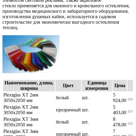
элементов световой рекламы. Также акриловое
стекло применяется для оконного и кровельного остекления,
производства медицинского и лабораторного оборудования,
изготовления душевых кабин, используется в садовом
строительстве для экономически выгодного остекления
теплиц.
Наименование, длина,
Единица
Цвет
Цена
ширина
измерения
Plexiglas XT 2мм
5
белый
шт.
3050х2050 мм
924,00
Plexiglas XT 2мм
5
прозрачный
шт.
3050х2050 мм
403,00
Plexiglas XT 3мм
8
белый
шт.
3050х2050 мм
478,00
Plexiglas XT 3мм
7
прозрачный
шт.