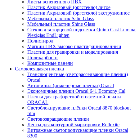
Листы вспененного ПВХ
Пластик Акриловый (оргстекло) литое
Пластик Акриловый (оргстекло) экструзионное
Мебельный пластик Satin Glass
Мебельный пластик Shine Glass
Стекло для торцевой подсветки Quinn Cast Lumina,
Plexiglas EndLighten
Полистирол
Мягкий ПВХ высоко пластифицированный
Пластик для гравировки и моделирования
Поликарбонат
Композитные панели
Самоклеящаяся пленка
Транслюцентные (светорассеивающие пленки)
Oracal
Автовинил (инженерные пленки) Oracal
Экономичные пленки Oracal 641 Ecomony Cal
Пленка для трафаретной и офсетной печати
ORACAL
Светоблокирующие плёнки Oracal 8870 blockout
film
Световозвращающие пленки
Ленты для контурной маркировки Reflexite
Витражные светопропускающие пленки Oracal
8300