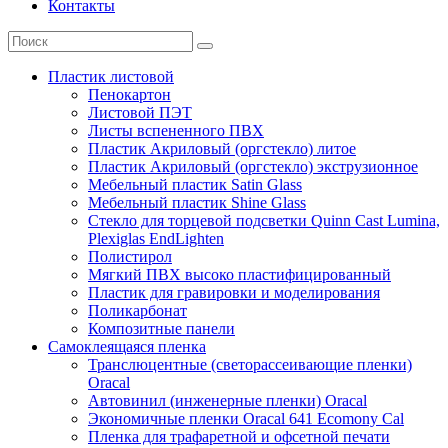
Контакты
Пластик листовой
Пенокартон
Листовой ПЭТ
Листы вспененного ПВХ
Пластик Акриловый (оргстекло) литое
Пластик Акриловый (оргстекло) экструзионное
Мебельный пластик Satin Glass
Мебельный пластик Shine Glass
Стекло для торцевой подсветки Quinn Cast Lumina,
Plexiglas EndLighten
Полистирол
Мягкий ПВХ высоко пластифицированный
Пластик для гравировки и моделирования
Поликарбонат
Композитные панели
Самоклеящаяся пленка
Транслюцентные (светорассеивающие пленки)
Oracal
Автовинил (инженерные пленки) Oracal
Экономичные пленки Oracal 641 Ecomony Cal
Пленка для трафаретной и офсетной печати